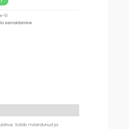
I
e-5l
la eemaldamine
ulahus. Sobib määrdunud ja