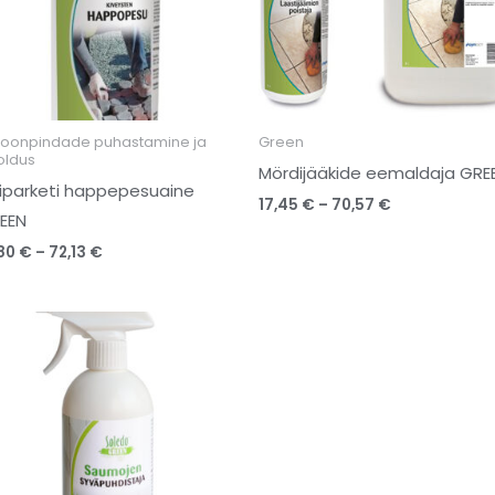
toonpindade puhastamine ja
Green
oldus
Mördijääkide eemaldaja GRE
viparketi happepesuaine
17,45
€
–
70,57
€
EEN
,80
€
–
72,13
€
Price
range:
15,75 €
through
101,56 €