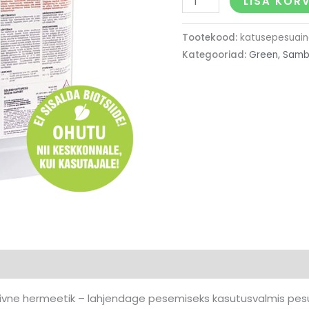
LISA KORV
Tootekood:
katusepesuain
Kategooriad:
Green
,
Samb
0)
ivne hermeetik – lahjendage pesemiseks kasutusvalmis pes