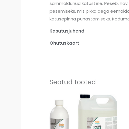
sammaldunud katustele. Peseb, hävit
pesemiseks, mis pikka aega eemaldami
katusepinna puhastamiseks. Koduma
Kasutusjuhend
Ohutuskaart
Seotud tooted
Price
range:
12,05 €
through
40,07 €