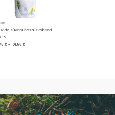
een
ukide süvapuhastusvahend
EEN
,75
€
–
101,56
€