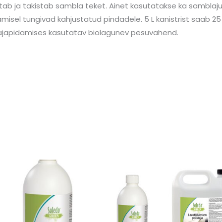
ab ja takistab sambla teket. Ainet kasutatakse ka samblaju
sel tungivad kahjustatud pindadele. 5 L kanistrist saab 25
japidamises kasutatav biolagunev pesuvahend.
Price
Price
range:
range:
16,80 €
17,45 €
through
through
72,13 €
70,57 €