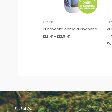
Green
Gr
Punavetika eemaldusvahend
Vu
GR
12,11
€
–
122,91
€
15
EstSol OÜ