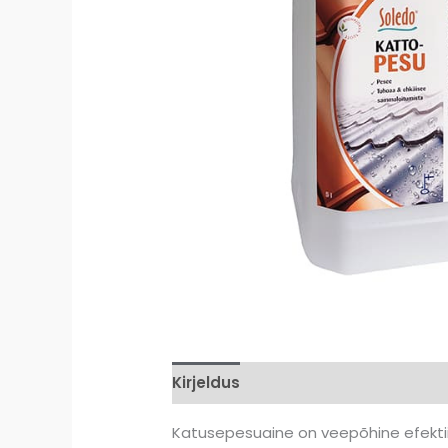
Kirjeldus
Lisainfo
Arvustused (
Katusepesuaine on veepõhine efekti