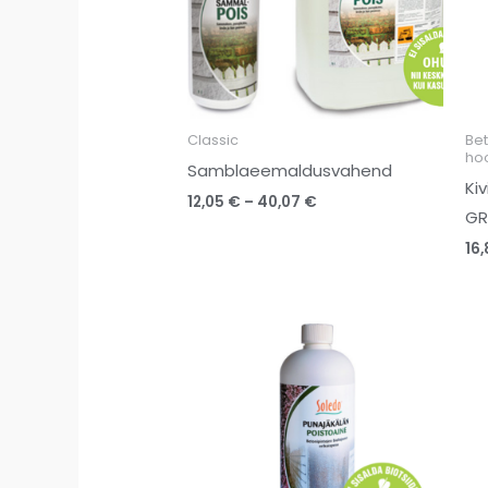
Classic
Be
ho
Samblaeemaldusvahend
Ki
12,05
€
–
40,07
€
GR
16
Price
range:
12,11 €
through
122,91 €