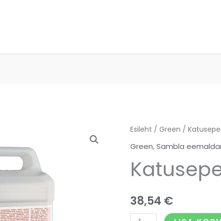
Katusepesuaine
Esileht
/
Green
/ Katusepe
kogus
Green
,
Sambla eemalda
Katusep
38,54
€