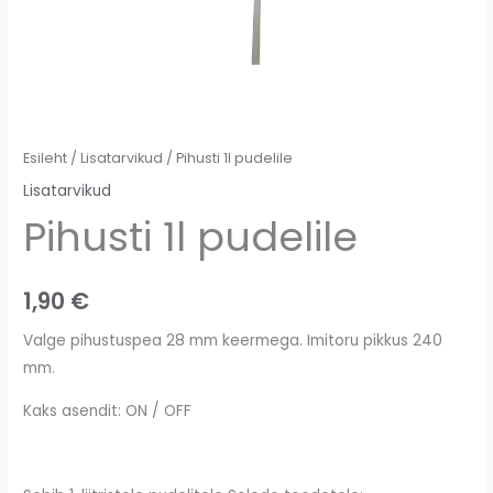
Esileht
/
Lisatarvikud
/ Pihusti 1l pudelile
Lisatarvikud
Pihusti 1l pudelile
1,90
€
Valge pihustuspea 28 mm keermega. Imitoru pikkus 240
mm.
Kaks asendit: ON / OFF