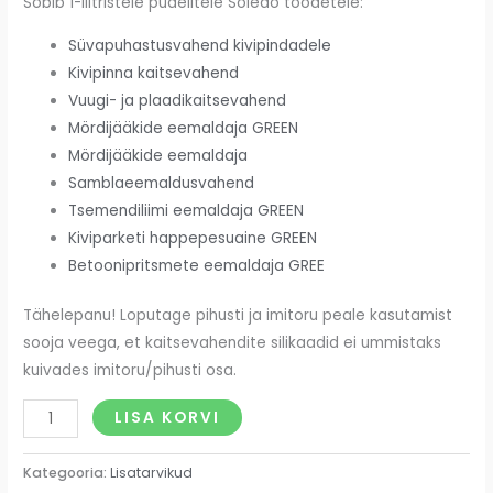
Sobib 1-liitristele pudelitele Soledo toodetele:
Süvapuhastusvahend kivipindadele
Kivipinna kaitsevahend
Vuugi- ja plaadikaitsevahend
Mördijääkide eemaldaja GREEN
Mördijääkide eemaldaja
Samblaeemaldusvahend
Tsemendiliimi eemaldaja GREEN
Kiviparketi happepesuaine GREEN
Betoonipritsmete eemaldaja GREE
Tähelepanu! Loputage pihusti ja imitoru peale kasutamist
sooja veega, et kaitsevahendite silikaadid ei ummistaks
kuivades imitoru/pihusti osa.
LISA KORVI
Kategooria:
Lisatarvikud