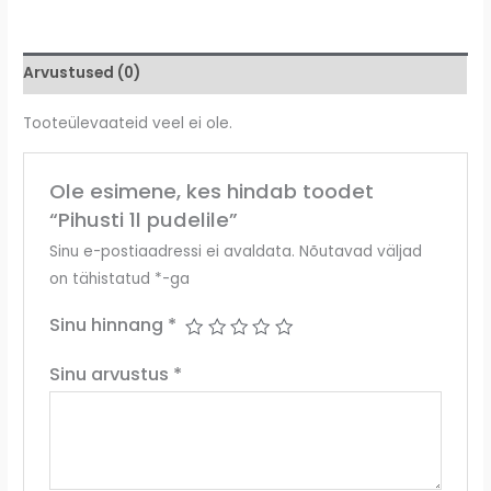
Arvustused (0)
Tooteülevaateid veel ei ole.
Ole esimene, kes hindab toodet
“Pihusti 1l pudelile”
Sinu e-postiaadressi ei avaldata.
Nõutavad väljad
on tähistatud
*
-ga
Sinu hinnang
*
Sinu arvustus
*