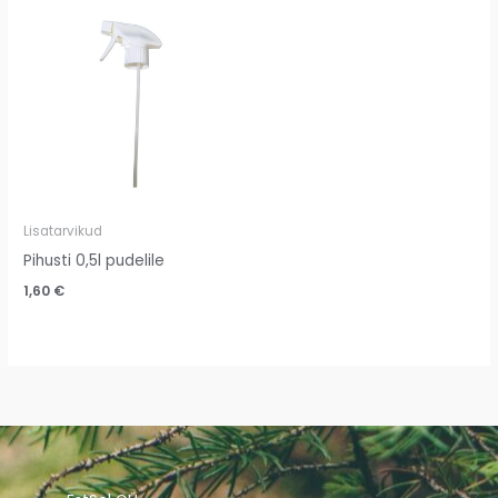
Lisatarvikud
Pihusti 0,5l pudelile
1,60
€